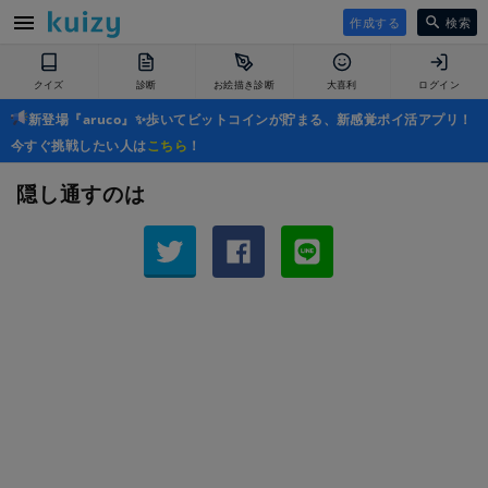
作成する
検索
クイズ
診断
お絵描き診断
大喜利
ログイン
新登場『aruco』✨歩いてビットコインが貯まる、新感覚ポイ活アプリ！
今すぐ挑戦したい人は
こちら
！
隠し通すのは