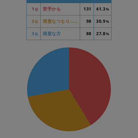
1
苦手かも
131
41.3
位
%
2
得意なつもり……
98
30.9
位
%
3
得意な方
88
27.8
位
%