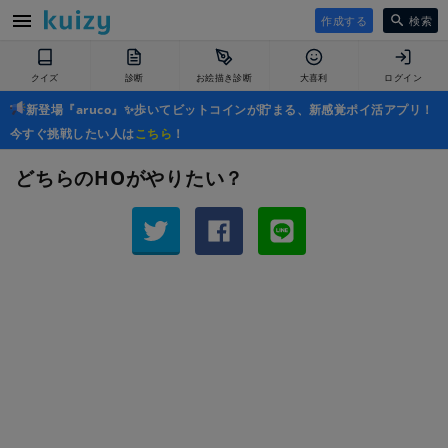
作成する
検索
クイズ
診断
お絵描き診断
大喜利
ログイン
新登場『aruco』✨歩いてビットコインが貯まる、新感覚ポイ活アプリ！
今すぐ挑戦したい人は
こちら
！
どちらのHOがやりたい？