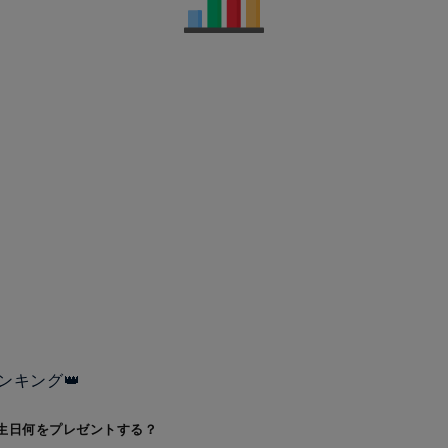
ンキング👑
生日何をプレゼントする？