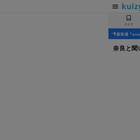
クイズ
新登場『ar
奈良と聞