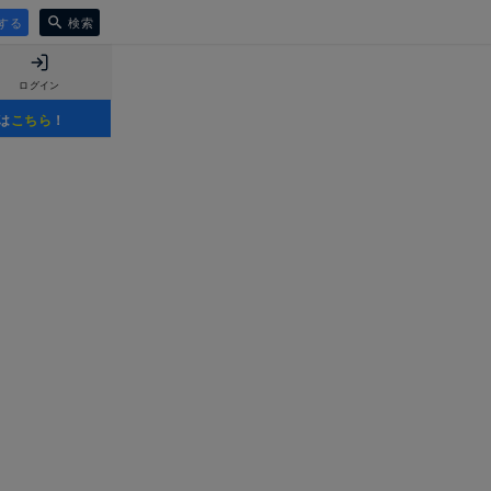
する
検索
ログイン
は
こちら
！