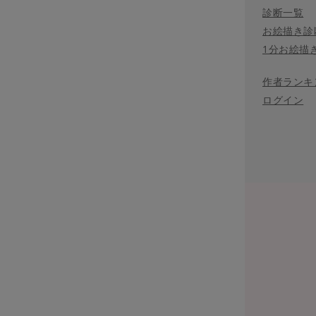
診断一覧
お絵描き診
1分お絵描
作者ランキ
ログイン