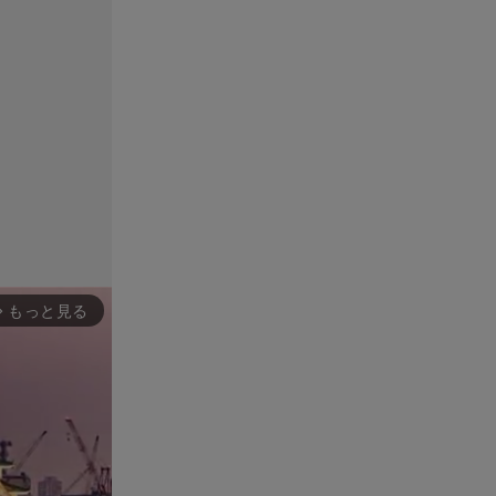
もっと見る
rward_ios