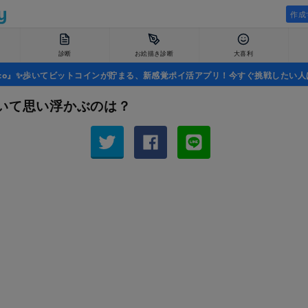
作成
診断
お絵描き診断
大喜利
uco』✨歩いてビットコインが貯まる、新感覚ポイ活アプリ！今すぐ挑戦したい人
いて思い浮かぶのは？