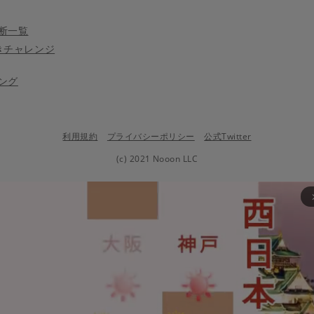
断一覧
きチャレンジ
ング
利用規約
プライバシーポリシー
公式Twitter
(c) 2021 Nooon LLC
arrow_fo