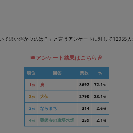
いて思い浮かぶのは？」と言うアンケートに対して12055
👑アンケート結果はこちら🎉
順位
回答
票数
%
1
鹿
8692
72.1
位
%
2
大仏
2790
23.1
位
%
3
ならまち
314
2.6
位
%
4
薬師寺の東塔水煙
259
2.1
位
%