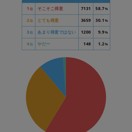
1
そこそこ得意
7131
58.7
位
%
2
とても得意
3659
30.1
位
%
3
あまり得意ではない
1200
9.9
位
%
4
やだー
148
1.2
位
%