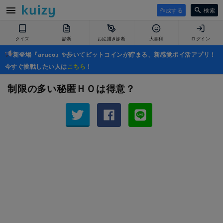
作成する
検索
クイズ
診断
お絵描き診断
大喜利
ログイン
新登場『aruco』✨歩いてビットコインが貯まる、新感覚ポイ活アプリ！
今すぐ挑戦したい人は
こちら
！
制限の多い秘匿ＨＯは得意？