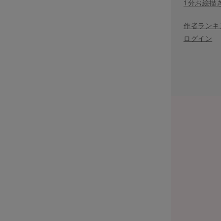
1分お絵描
作者ランキ
ログイン