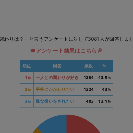
の関わりは？」と言うアンケートに対して3081人が回答しま
👑アンケート結果はこちら🎉
順位
回答
票数
%
1
一人との関わりが好き
1354
43.9
位
%
2
平等にかかわりたい
1324
43
位
%
3
嫌な扱いをされたい
403
13.1
位
%