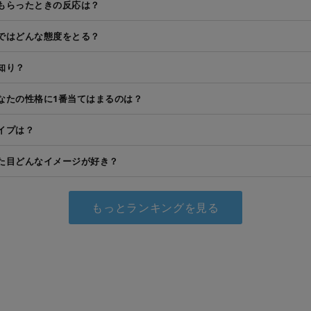
もらったときの反応は？
ではどんな態度をとる？
知り？
なたの性格に1番当てはまるのは？
イプは？
た目どんなイメージが好き？
もっとランキングを見る