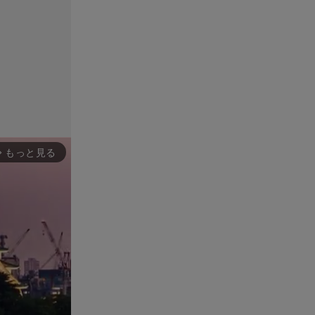
もっと見る
rward_ios