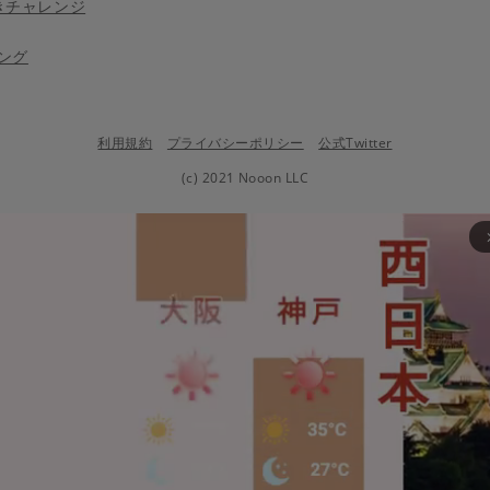
きチャレンジ
ング
利用規約
プライバシーポリシー
公式Twitter
(c) 2021 Nooon LLC
arrow_fo