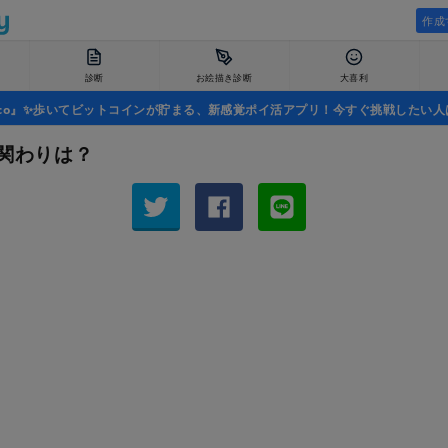
作成
診断
お絵描き診断
大喜利
uco』✨歩いてビットコインが貯まる、新感覚ポイ活アプリ！今すぐ挑戦したい人
の関わりは？