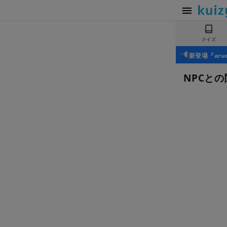
クイズ
新登場『ar
NPCと