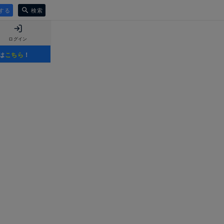
する
検索
ログイン
は
こちら
！