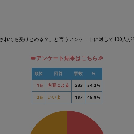
されても受けとめる？」と言うアンケートに対して430人が
👑アンケート結果はこちら🎉
順位
回答
票数
%
1
内容による
233
54.2
位
%
2
いいよ
197
45.8
位
%