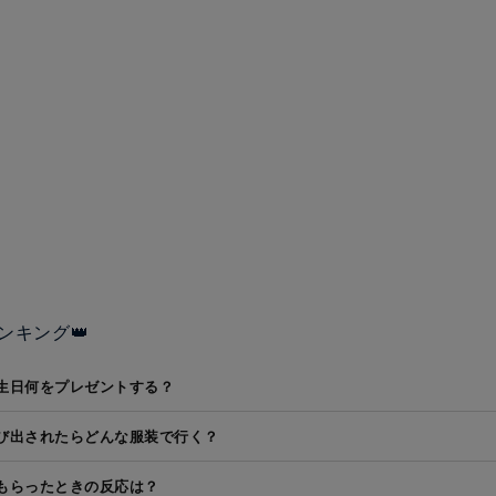
ンキング👑
生日何をプレゼントする？
び出されたらどんな服装で行く？
もらったときの反応は？