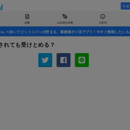
作成
診断
お絵描き診断
大喜利
uco』✨歩いてビットコインが貯まる、新感覚ポイ活アプリ！今すぐ挑戦したい人
されても受けとめる？