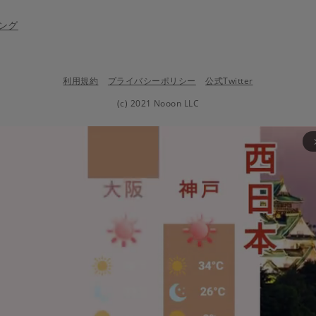
ング
利用規約
プライバシーポリシー
公式Twitter
(c) 2021 Nooon LLC
arrow_fo