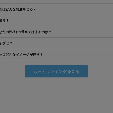
ではどんな態度をとる？
知り？
なたの性格に1番当てはまるのは？
イプは？
た目どんなイメージが好き？
もっとランキングを見る