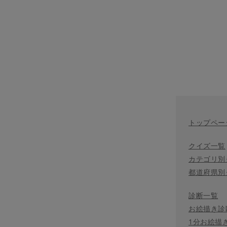
トップペー
クイズ一覧
カテゴリ別
都道府県別
診断一覧
お絵描き診
1分お絵描