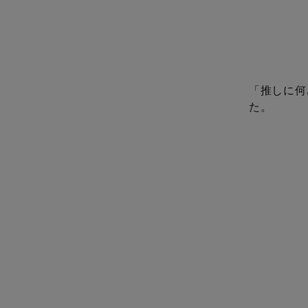
「推しに何
た。