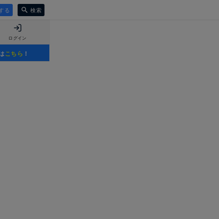
する
検索
ログイン
は
こちら
！