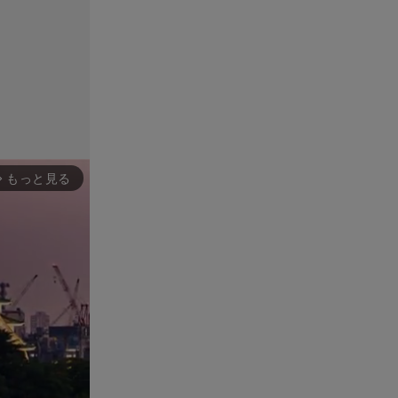
もっと見る
rward_ios