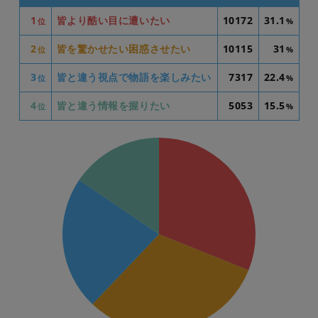
1
皆より酷い目に遭いたい
10172
31.1
位
%
2
皆を驚かせたい困惑させたい
10115
31
位
%
3
皆と違う視点で物語を楽しみたい
7317
22.4
位
%
4
皆と違う情報を握りたい
5053
15.5
位
%