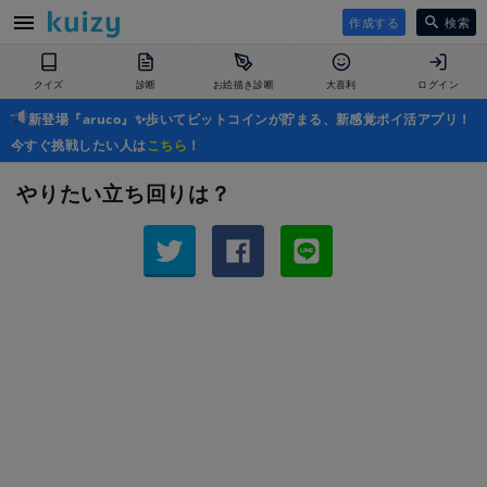
作成する
検索
クイズ
診断
お絵描き診断
大喜利
ログイン
新登場『aruco』✨歩いてビットコインが貯まる、新感覚ポイ活アプリ！
今すぐ挑戦したい人は
こちら
！
やりたい立ち回りは？