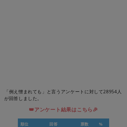
「例え憎まれても」と言うアンケートに対して28954人
が回答しました。
👑アンケート結果はこちら🎉
順位
回答
票数
%