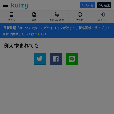
作成する
検索
クイズ
診断
お絵描き診断
大喜利
ログイン
新登場『aruco』✨歩いてビットコインが貯まる、新感覚ポイ活アプリ！
今すぐ挑戦したい人は
こちら
！
例え憎まれても