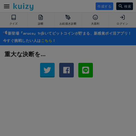
作成する
検索
クイズ
診断
お絵描き診断
大喜利
ログイン
新登場『aruco』✨歩いてビットコインが貯まる、新感覚ポイ活アプリ！
今すぐ挑戦したい人は
こちら
！
重大な決断を…