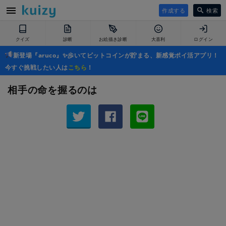
作成する
検索
クイズ
診断
お絵描き診断
大喜利
ログイン
新登場『aruco』✨歩いてビットコインが貯まる、新感覚ポイ活アプリ！
今すぐ挑戦したい人は
こちら
！
相手の命を握るのは