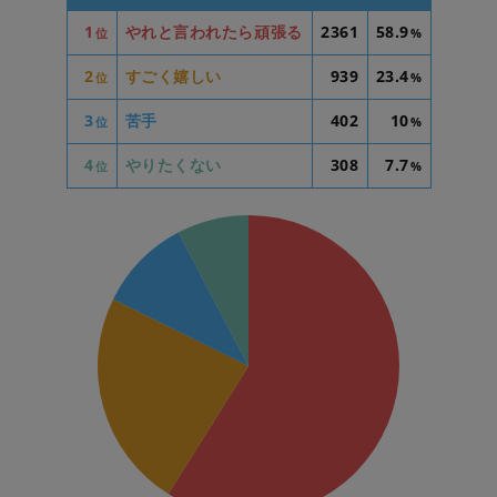
1
やれと言われたら頑張る
2361
58.9
位
%
2
すごく嬉しい
939
23.4
位
%
3
苦手
402
10
位
%
4
やりたくない
308
7.7
位
%