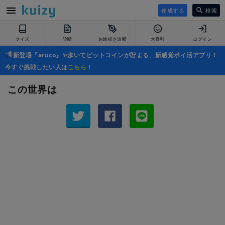
作成する
検索
クイズ
診断
お絵描き診断
大喜利
ログイン
新登場『aruco』✨歩いてビットコインが貯まる、新感覚ポイ活アプリ！
今すぐ挑戦したい人は
こちら
！
この世界は