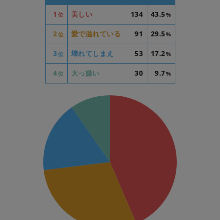
1
美しい
134
43.5
位
%
2
愛で溢れている
91
29.5
位
%
3
壊れてしまえ
53
17.2
位
%
4
大っ嫌い
30
9.7
位
%