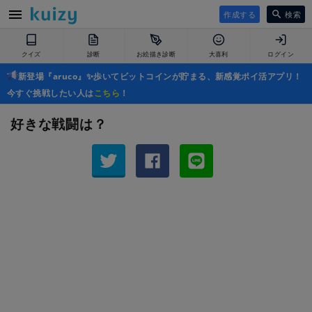
作成する
検索
クイズ
診断
お絵描き診断
大喜利
ログイン
新登場『aruco』✨歩いてビットコインが貯まる、新感覚ポイ活アプリ！
今すぐ挑戦したい人は
こちら
！
好きな戦闘は？