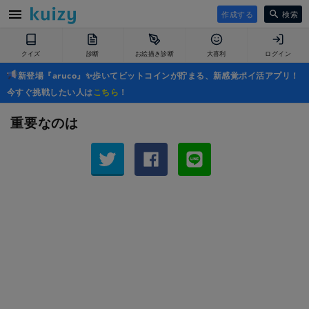
作成する
検索
クイズ
診断
お絵描き診断
大喜利
ログイン
新登場『aruco』✨歩いてビットコインが貯まる、新感覚ポイ活アプリ！
今すぐ挑戦したい人は
こちら
！
重要なのは