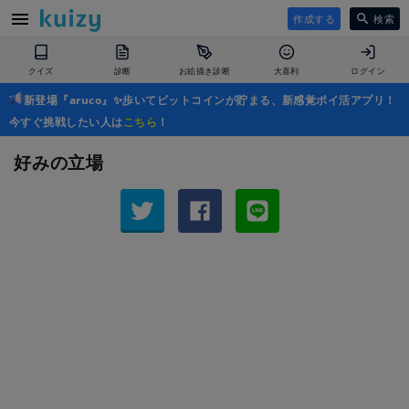
作成する
検索
クイズ
診断
お絵描き診断
大喜利
ログイン
新登場『aruco』✨歩いてビットコインが貯まる、新感覚ポイ活アプリ！
今すぐ挑戦したい人は
こちら
！
好みの立場