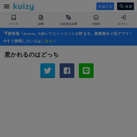
作成する
検索
クイズ
診断
お絵描き診断
大喜利
ログイン
新登場『aruco』✨歩いてビットコインが貯まる、新感覚ポイ活アプリ！
今すぐ挑戦したい人は
こちら
！
惹かれるのはどっち