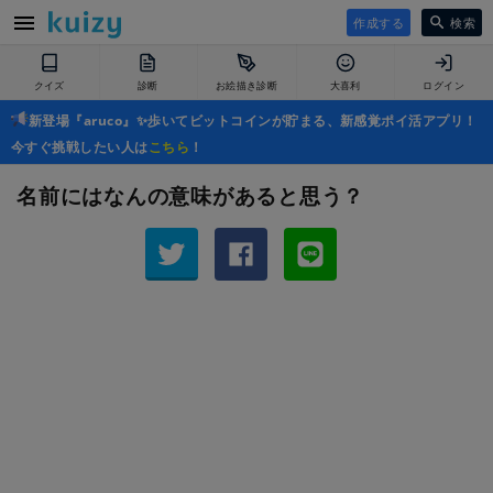
作成する
検索
クイズ
診断
お絵描き診断
大喜利
ログイン
新登場『aruco』✨歩いてビットコインが貯まる、新感覚ポイ活アプリ！
今すぐ挑戦したい人は
こちら
！
名前にはなんの意味があると思う？