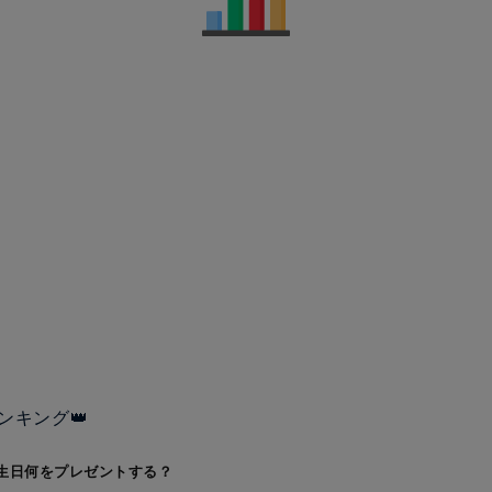
ンキング👑
生日何をプレゼントする？