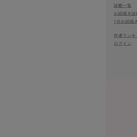
診断一覧
お絵描き診
1分お絵描
作者ランキ
ログイン