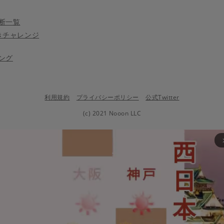
断一覧
きチャレンジ
ング
利用規約
プライバシーポリシー
公式Twitter
(c) 2021 Nooon LLC
arrow_fo