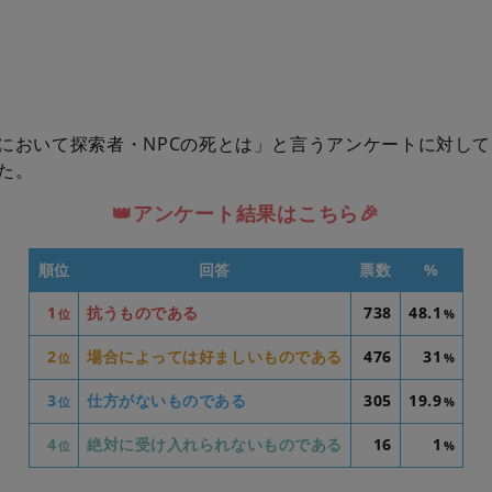
において探索者・NPCの死とは」と言うアンケートに対して1
た。
👑アンケート結果はこちら🎉
順位
回答
票数
%
1
抗うものである
738
48.1
位
%
2
場合によっては好ましいものである
476
31
位
%
3
仕方がないものである
305
19.9
位
%
4
絶対に受け入れられないものである
16
1
位
%