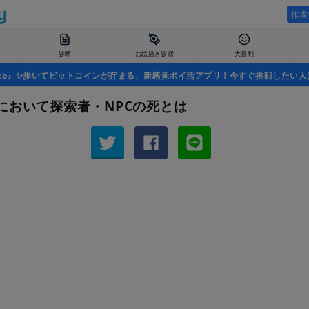
作成
診断
お絵描き診断
大喜利
uco』✨歩いてビットコインが貯まる、新感覚ポイ活アプリ！今すぐ挑戦したい人
において探索者・NPCの死とは