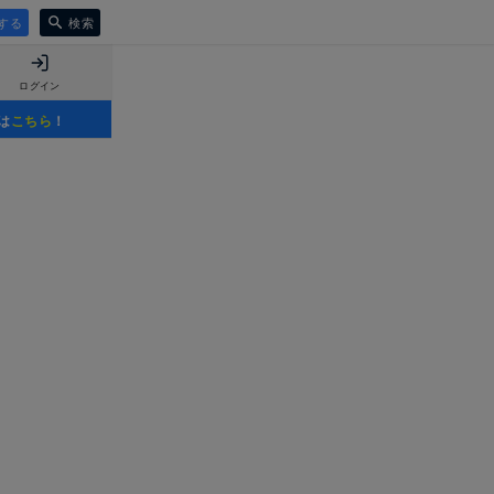
する
検索
ログイン
は
こちら
！