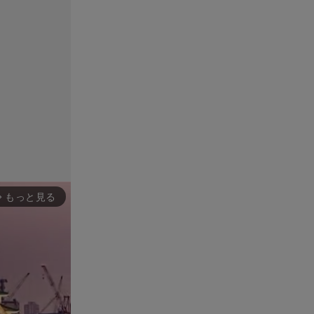
もっと見る
rward_ios