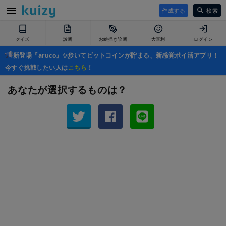
作成する
検索
クイズ
診断
お絵描き診断
大喜利
ログイン
新登場『aruco』✨歩いてビットコインが貯まる、新感覚ポイ活アプリ！
今すぐ挑戦したい人は
こちら
！
あなたが選択するものは？