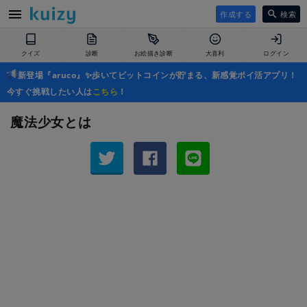
作成する
検索
クイズ
診断
お絵描き診断
大喜利
ログイン
新登場『aruco』✨歩いてビットコインが貯まる、新感覚ポイ活アプリ！
今すぐ挑戦したい人は
こちら
！
魔法少女とは