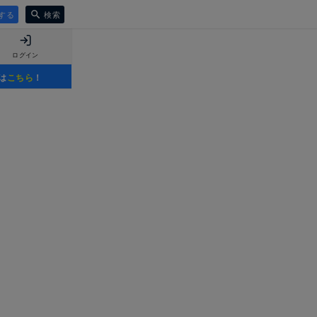
する
検索
ログイン
は
こちら
！