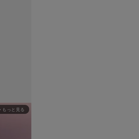
もっと見る
rward_ios