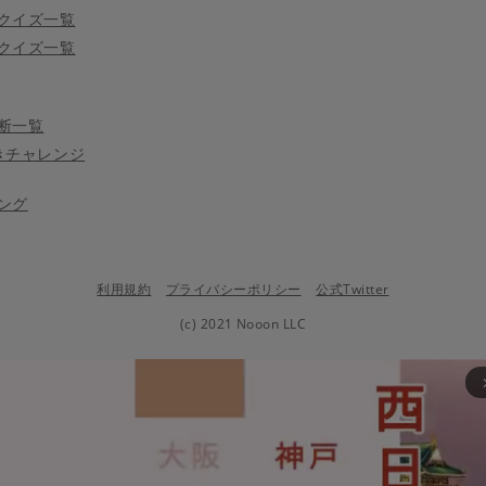
クイズ一覧
クイズ一覧
断一覧
きチャレンジ
ング
利用規約
プライバシーポリシー
公式Twitter
(c) 2021 Nooon LLC
arrow_fo