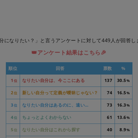
分になりたい？」と言うアンケートに対して449人が回答し
👑アンケート結果はこちら🎉
順位
回答
票数
%
1
なりたい自分は、今ここにある
137
30.5
位
%
2
新しい自分って定義が曖昧じゃない？
74
16.5
位
%
3
なりたい自分はあるのに、遠い…
73
16.3
位
%
4
ちょっとよくわからない
61
13.6
位
%
5
なりたい自分はこれから探す
40
8.9
位
%