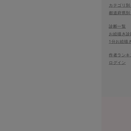
カテゴリ別
都道府県別
診断一覧
お絵描き診
1分お絵描
作者ランキ
ログイン