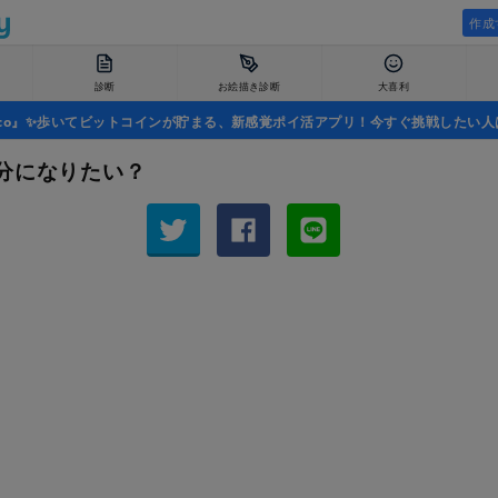
作成
診断
お絵描き診断
大喜利
uco』✨歩いてビットコインが貯まる、新感覚ポイ活アプリ！今すぐ挑戦したい人
分になりたい？