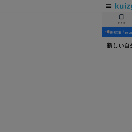
クイズ
新登場『ar
新しい自