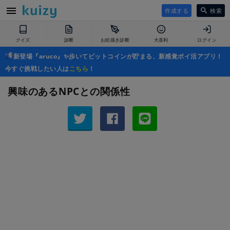
作成する
検索
クイズ
診断
お絵描き診断
大喜利
ログイン
新登場『aruco』✨歩いてビットコインが貯まる、新感覚ポイ活アプリ！
今すぐ挑戦したい人は
こちら
！
興味のあるNPCとの関係性