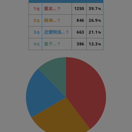
1
親友…？
1250
39.7
位
%
2
師弟…？
846
26.9
位
%
3
恋愛関係…？
663
21.1
位
%
4
親子…？
386
12.3
位
%