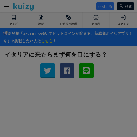
作成する
検索
クイズ
診断
お絵描き診断
大喜利
ログイン
新登場『aruco』✨歩いてビットコインが貯まる、新感覚ポイ活アプリ！
今すぐ挑戦したい人は
こちら
！
イタリアに来たらまず何を口にする？