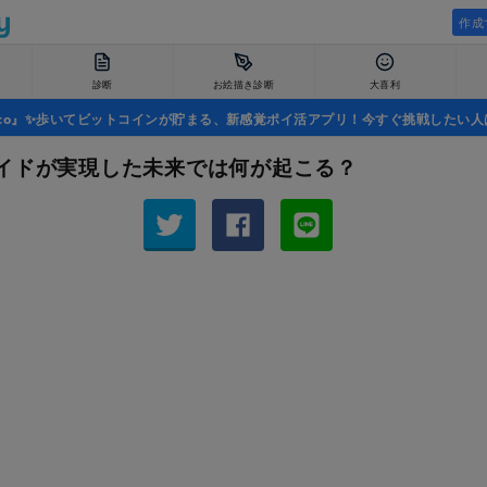
作成
診断
お絵描き診断
大喜利
uco』✨歩いてビットコインが貯まる、新感覚ポイ活アプリ！今すぐ挑戦したい人
イドが実現した未来では何が起こる？