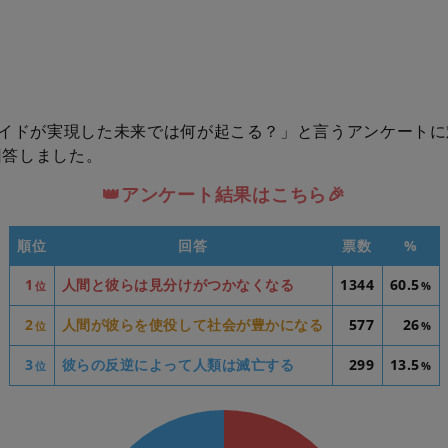
イドが実現した未来では何が起こる？」と言うアンケートに
が回答しました。
👑アンケート結果はこちら🎉
順位
回答
票数
%
1
人間と彼らは見分けがつかなくなる
1344
60.5
位
%
2
人間が彼らを使役して社会が豊かになる
577
26
位
%
3
彼らの反逆によって人類は滅亡する
299
13.5
位
%