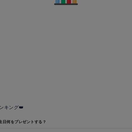
ンキング👑
生日何をプレゼントする？