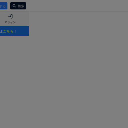
する
検索
ログイン
は
こちら
！