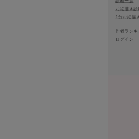
診断一覧
お絵描き診
1分お絵描
作者ランキ
ログイン