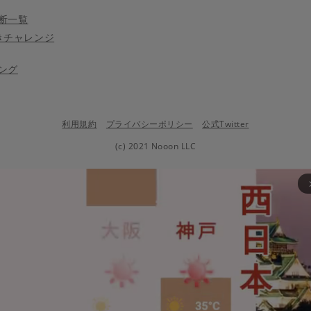
断一覧
きチャレンジ
ング
利用規約
プライバシーポリシー
公式Twitter
(c) 2021 Nooon LLC
arrow_fo