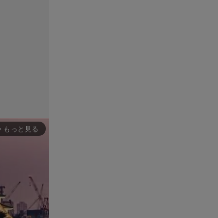
もっと見る
rward_ios