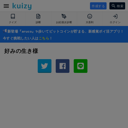
作成する
検索
クイズ
診断
お絵描き診断
大喜利
ログイン
新登場『aruco』✨歩いてビットコインが貯まる、新感覚ポイ活アプリ！
今すぐ挑戦したい人は
こちら
！
好みの生き様