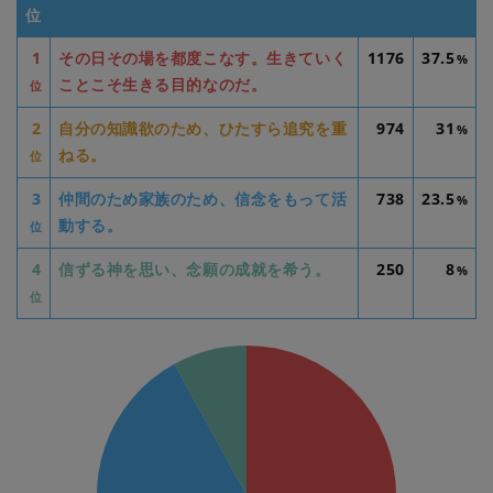
位
1
その日その場を都度こなす。生きていく
1176
37.5
%
ことこそ生きる目的なのだ。
位
2
自分の知識欲のため、ひたすら追究を重
974
31
%
ねる。
位
3
仲間のため家族のため、信念をもって活
738
23.5
%
動する。
位
4
信ずる神を思い、念願の成就を希う。
250
8
%
位