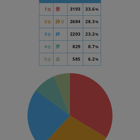
1
愛
3193
33.6
位
%
2
誇り
2684
28.3
位
%
3
絆
2203
23.2
位
%
4
夢
829
8.7
位
%
5
血
585
6.2
位
%