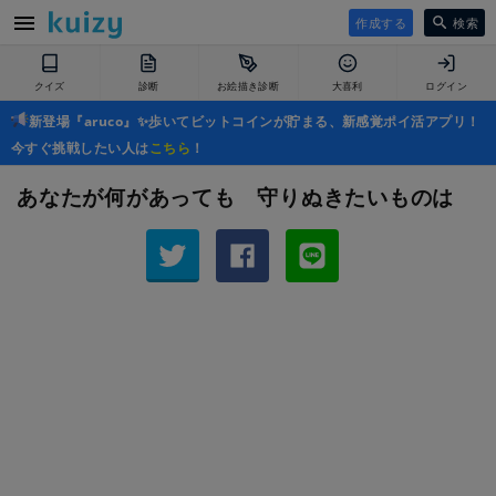
作成する
検索
クイズ
診断
お絵描き診断
大喜利
ログイン
新登場『aruco』✨歩いてビットコインが貯まる、新感覚ポイ活アプリ！
今すぐ挑戦したい人は
こちら
！
あなたが何があっても 守りぬきたいものは