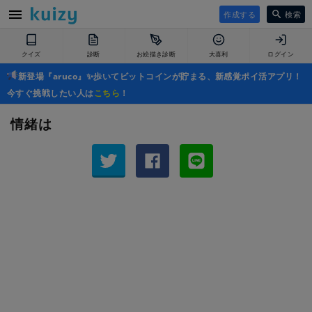
作成する
検索
クイズ
診断
お絵描き診断
大喜利
ログイン
新登場『aruco』✨歩いてビットコインが貯まる、新感覚ポイ活アプリ！
今すぐ挑戦したい人は
こちら
！
情緒は