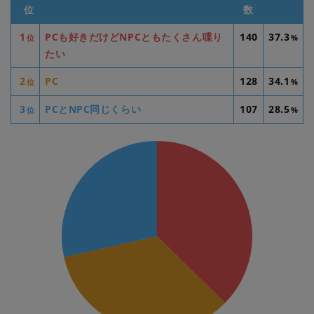
位
数
1
PCも好きだけどNPCともたくさん喋り
140
37.3
位
%
たい
2
PC
128
34.1
位
%
3
PCとNPC同じくらい
107
28.5
位
%