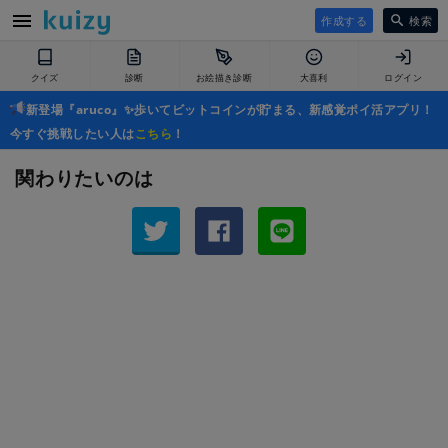
作成する
検索
クイズ
診断
お絵描き診断
大喜利
ログイン
新登場『aruco』✨歩いてビットコインが貯まる、新感覚ポイ活アプリ！
今すぐ挑戦したい人は
こちら
！
関わりたいのは