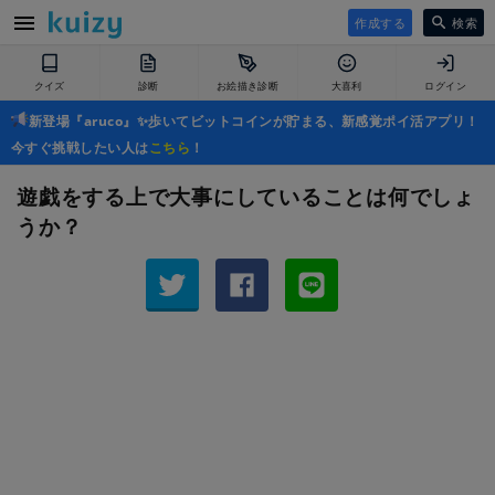
作成する
検索
クイズ
診断
お絵描き診断
大喜利
ログイン
新登場『aruco』✨歩いてビットコインが貯まる、新感覚ポイ活アプリ！
今すぐ挑戦したい人は
こちら
！
遊戯をする上で大事にしていることは何でしょ
うか？