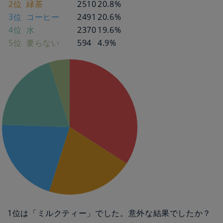
2
位
緑茶
2510
20.8
%
3
位
コーヒー
2491
20.6
%
4
位
水
2370
19.6
%
5
位
要らない
594
4.9
%
1位は「ミルクティー」でした。意外な結果でしたか？