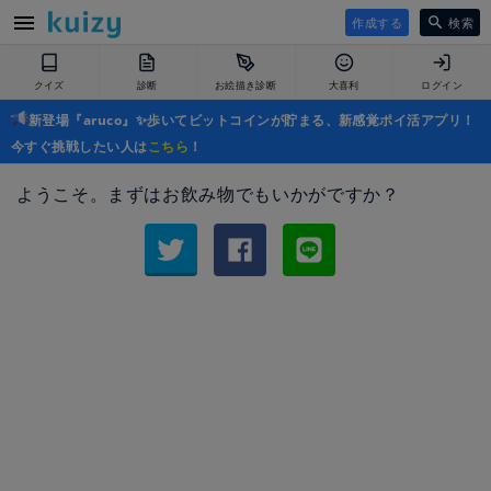
作成する
検索
クイズ
診断
お絵描き診断
大喜利
ログイン
新登場『aruco』✨歩いてビットコインが貯まる、新感覚ポイ活アプリ！
今すぐ挑戦したい人は
こちら
！
ようこそ。まずはお飲み物でもいかがですか？