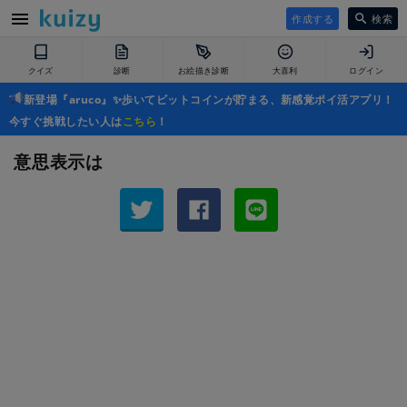
作成する
検索
クイズ
診断
お絵描き診断
大喜利
ログイン
新登場『aruco』✨歩いてビットコインが貯まる、新感覚ポイ活アプリ！
今すぐ挑戦したい人は
こちら
！
意思表示は