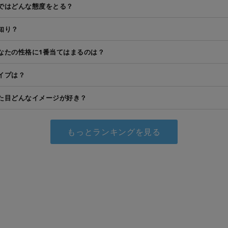
ではどんな態度をとる？
知り？
なたの性格に1番当てはまるのは？
イプは？
た目どんなイメージが好き？
もっとランキングを見る