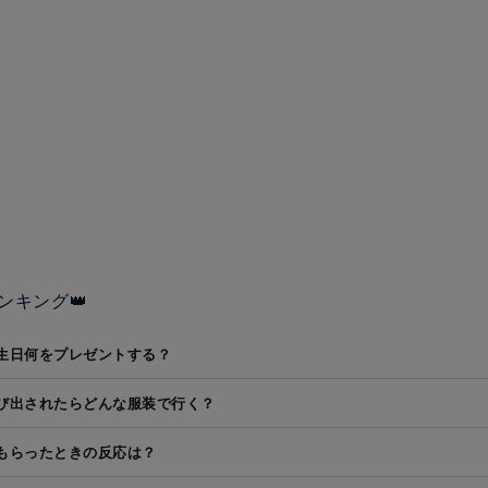
ンキング👑
生日何をプレゼントする？
び出されたらどんな服装で行く？
もらったときの反応は？