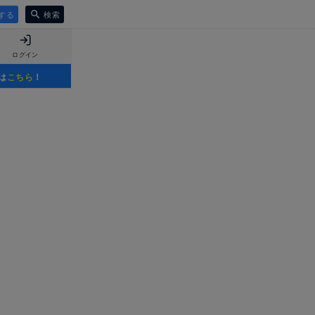
する
検索
ログイン
は
こちら
！