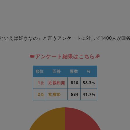
といえば好きなの」と言うアンケートに対して1400人が回
👑アンケート結果はこちら🎉
順位
回答
票数
%
1
近親相姦
816
58.3
位
%
2
女攻め
584
41.7
位
%