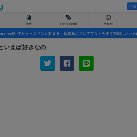
作成
診断
お絵描き診断
大喜利
uco』✨歩いてビットコインが貯まる、新感覚ポイ活アプリ！今すぐ挑戦したい人
といえば好きなの