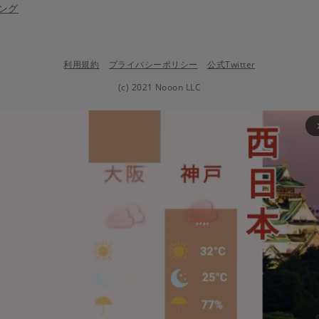
ング
利用規約
プライバシーポリシー
公式Twitter
(c) 2021 Nooon LLC
arrow_fo