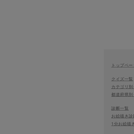
トップペー
クイズ一覧
カテゴリ別
都道府県別
診断一覧
お絵描き診
1分お絵描