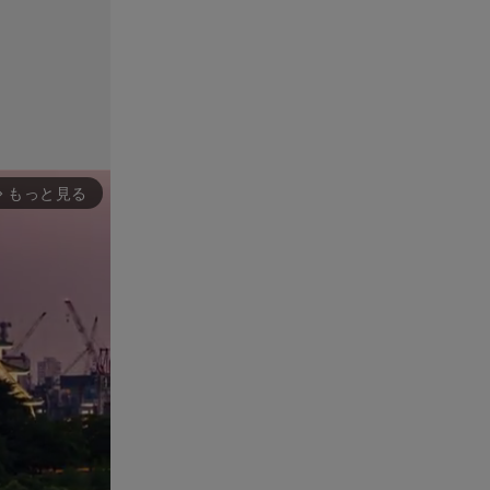
もっと見る
rward_ios