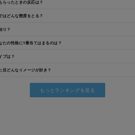
もらったときの反応は？
ではどんな態度をとる？
知り？
なたの性格に1番当てはまるのは？
イプは？
た目どんなイメージが好き？
もっとランキングを見る