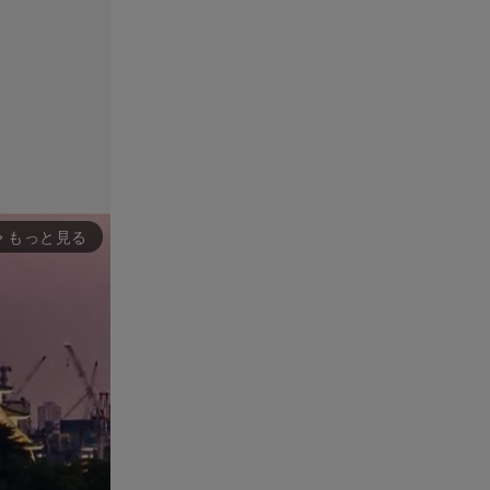
もっと見る
rward_ios