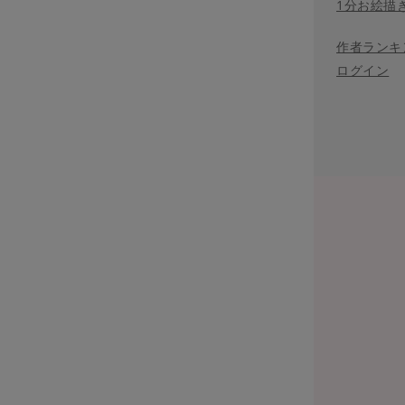
1分お絵描
作者ランキ
ログイン