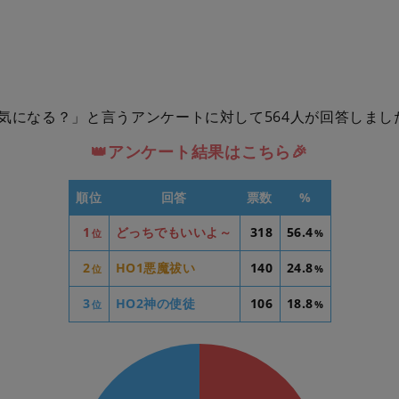
気になる？」と言うアンケートに対して564人が回答しまし
👑アンケート結果はこちら🎉
順位
回答
票数
%
1
どっちでもいいよ～
318
56.4
位
%
2
HO1悪魔祓い
140
24.8
位
%
3
HO2神の使徒
106
18.8
位
%