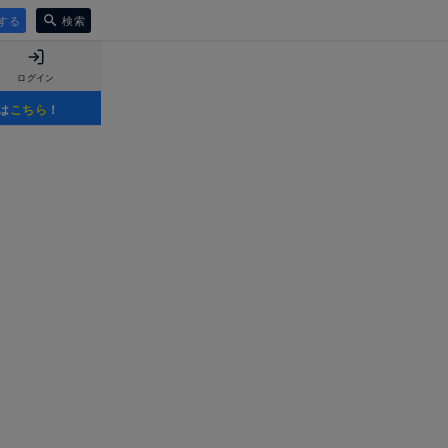
する
検索
ログイン
は
こちら
！