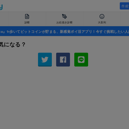
作成
診断
お絵描き診断
大喜利
uco』✨歩いてビットコインが貯まる、新感覚ポイ活アプリ！今すぐ挑戦したい人
気になる？