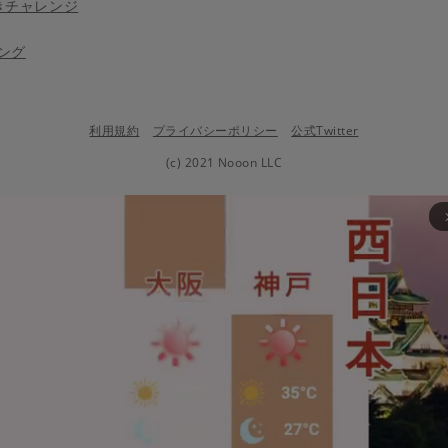
きチャレンジ
ング
利用規約
プライバシーポリシー
公式Twitter
(c) 2021 Nooon LLC
arrow_fo