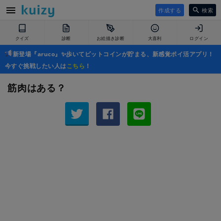
作成する
検索
クイズ
診断
お絵描き診断
大喜利
ログイン
新登場『aruco』✨歩いてビットコインが貯まる、新感覚ポイ活アプリ！
今すぐ挑戦したい人は
こちら
！
筋肉はある？