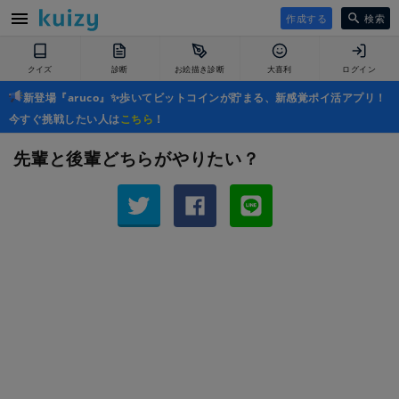
作成する
検索
クイズ
診断
お絵描き診断
大喜利
ログイン
新登場『aruco』✨歩いてビットコインが貯まる、新感覚ポイ活アプリ！
今すぐ挑戦したい人は
こちら
！
先輩と後輩どちらがやりたい？