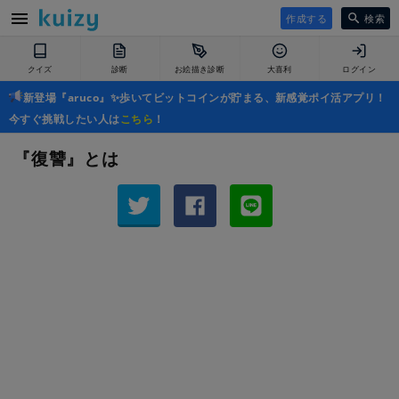
作成する
検索
クイズ
診断
お絵描き診断
大喜利
ログイン
新登場『aruco』✨歩いてビットコインが貯まる、新感覚ポイ活アプリ！
今すぐ挑戦したい人は
こちら
！
『復讐』とは