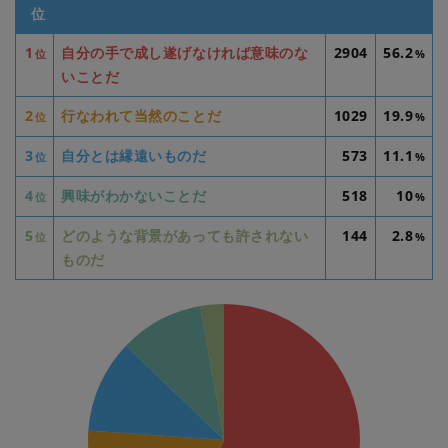
位
1
自分の手で成し遂げなければ意味のな
2904
56.2
位
%
いことだ
2
行なわれて当然のことだ
1029
19.9
位
%
3
自分とは縁遠いものだ
573
11.1
位
%
4
興味がわかないことだ
518
10
位
%
5
どのような背景があっても許されない
144
2.8
位
%
ものだ