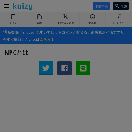
作成する
検索
クイズ
診断
お絵描き診断
大喜利
ログイン
新登場『aruco』✨歩いてビットコインが貯まる、新感覚ポイ活アプリ！
今すぐ挑戦したい人は
こちら
！
NPCとは