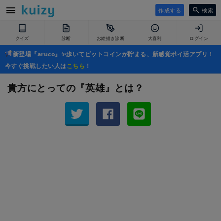
作成する
検索
クイズ
診断
お絵描き診断
大喜利
ログイン
新登場『aruco』✨歩いてビットコインが貯まる、新感覚ポイ活アプリ！
今すぐ挑戦したい人は
こちら
！
貴方にとっての『英雄』とは？