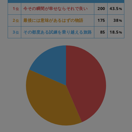
1
今その瞬間が幸せならそれで良い
200
43.5
位
%
2
最後には意味があるはずの物語
175
38
位
%
3
その都度ある試練を乗り越える旅路
85
18.5
位
%