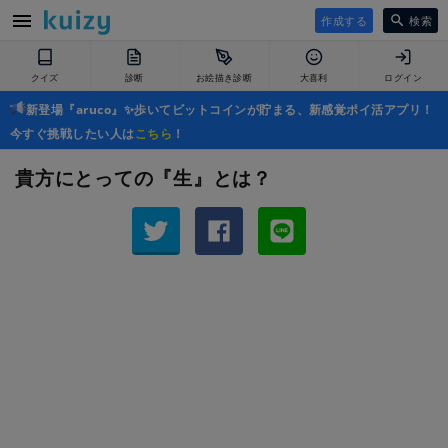
作成する
検索
クイズ
診断
お絵描き診断
大喜利
ログイン
新登場『aruco』✨歩いてビットコインが貯まる、新感覚ポイ活アプリ！
今すぐ挑戦したい人は
こちら
！
貴方にとっての『生』とは？