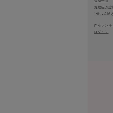
診断一覧
お絵描き診
1分お絵描
作者ランキ
ログイン