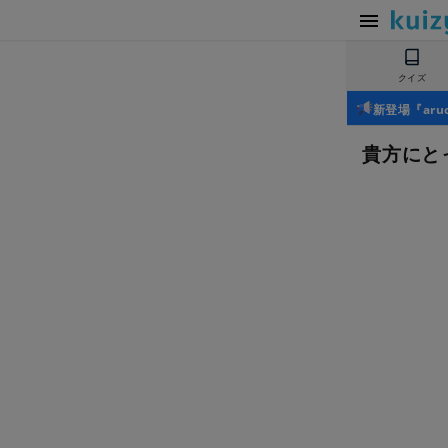
クイズ
新登場『ar
貴方にと