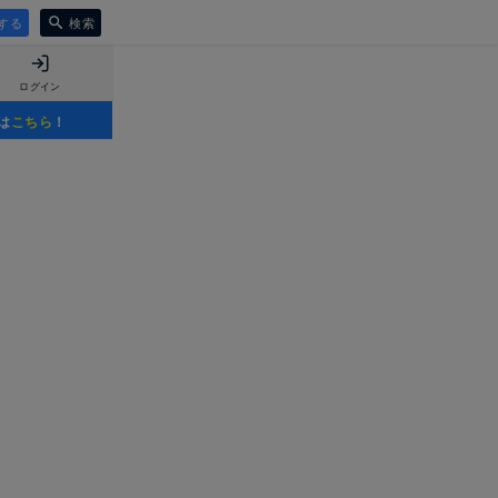
する
検索
ログイン
は
こちら
！