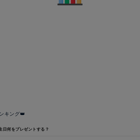
ンキング👑
生日何をプレゼントする？