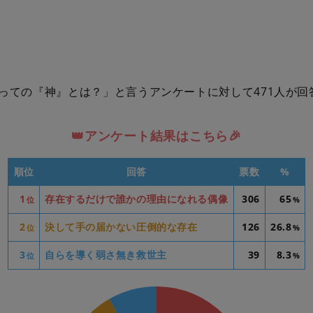
っての『神』とは？」と言うアンケートに対して471人が回
👑アンケート結果はこちら🎉
順位
回答
票数
%
1
存在するだけで誰かの理由になれる偶像
306
65
位
%
2
決して手の届かない圧倒的な存在
126
26.8
位
%
3
自らを導く弱さ無き救世主
39
8.3
位
%