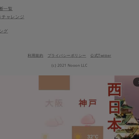
断一覧
きチャレンジ
ング
利用規約
プライバシーポリシー
公式Twitter
(c) 2021 Nooon LLC
arrow_fo