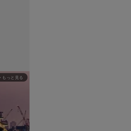
もっと見る
rward_ios