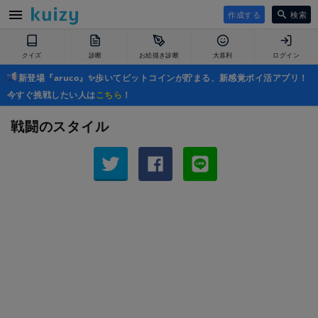
作成する
検索
クイズ
診断
お絵描き診断
大喜利
ログイン
新登場『aruco』✨歩いてビットコインが貯まる、新感覚ポイ活アプリ！
今すぐ挑戦したい人は
こちら
！
戦闘のスタイル