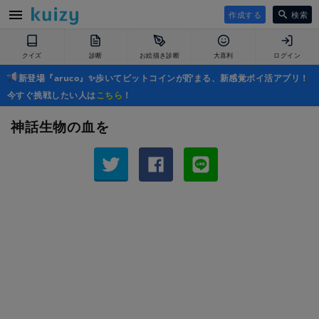
作成する
検索
クイズ
診断
お絵描き診断
大喜利
ログイン
新登場『aruco』✨歩いてビットコインが貯まる、新感覚ポイ活アプリ！
今すぐ挑戦したい人は
こちら
！
神話生物の血を