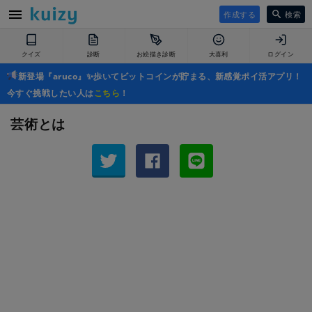
作成する
検索
クイズ
診断
お絵描き診断
大喜利
ログイン
新登場『aruco』✨歩いてビットコインが貯まる、新感覚ポイ活アプリ！
今すぐ挑戦したい人は
こちら
！
芸術とは