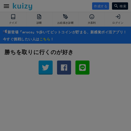
作成する
検索
クイズ
診断
お絵描き診断
大喜利
ログイン
新登場『aruco』✨歩いてビットコインが貯まる、新感覚ポイ活アプリ！
今すぐ挑戦したい人は
こちら
！
勝ちを取りに行くのが好き