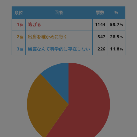
順位
回答
票数
%
1
逃げる
1144
59.7
位
%
2
出所を確かめに行く
547
28.5
位
%
3
幽霊なんて科学的に存在しない
226
11.8
位
%