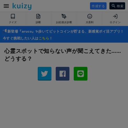
作成する
検索
クイズ
診断
お絵描き診断
大喜利
ログイン
新登場『aruco』✨歩いてビットコインが貯まる、新感覚ポイ活アプリ！
今すぐ挑戦したい人は
こちら
！
心霊スポットで知らない声が聞こえてきた……
どうする？