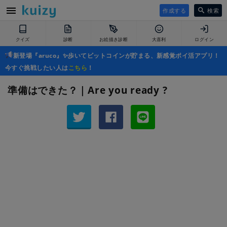
作成する
検索
クイズ
診断
お絵描き診断
大喜利
ログイン
新登場『aruco』✨歩いてビットコインが貯まる、新感覚ポイ活アプリ！
今すぐ挑戦したい人は
こちら
！
準備はできた？｜Are you ready ?