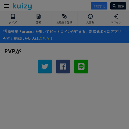
作成する
検索
クイズ
診断
お絵描き診断
大喜利
ログイン
新登場『aruco』✨歩いてビットコインが貯まる、新感覚ポイ活アプリ！
今すぐ挑戦したい人は
こちら
！
PVPが