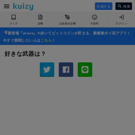
作成する
検索
クイズ
診断
お絵描き診断
大喜利
ログイン
新登場『aruco』✨歩いてビットコインが貯まる、新感覚ポイ活アプリ！
今すぐ挑戦したい人は
こちら
！
好きな武器は？