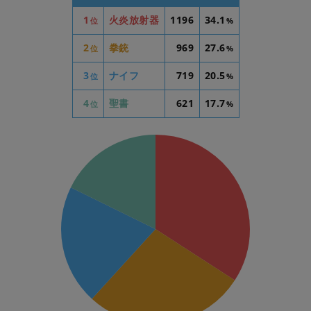
1
火炎放射器
1196
34.1
位
%
2
拳銃
969
27.6
位
%
3
ナイフ
719
20.5
位
%
4
聖書
621
17.7
位
%