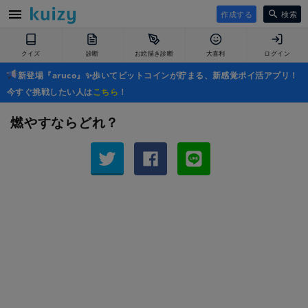
作成する
検索
クイズ
診断
お絵描き診断
大喜利
ログイン
新登場『aruco』✨歩いてビットコインが貯まる、新感覚ポイ活アプリ！
今すぐ挑戦したい人は
こちら
！
燃やすならどれ？