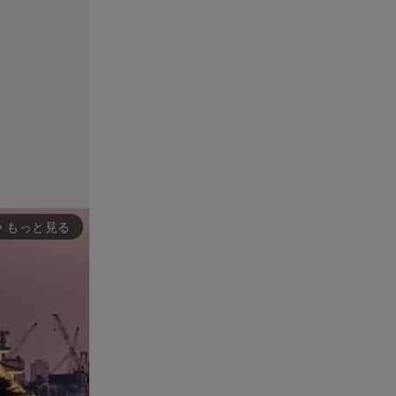
もっと見る
rward_ios