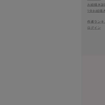
お絵描き診
1分お絵描
作者ランキ
ログイン