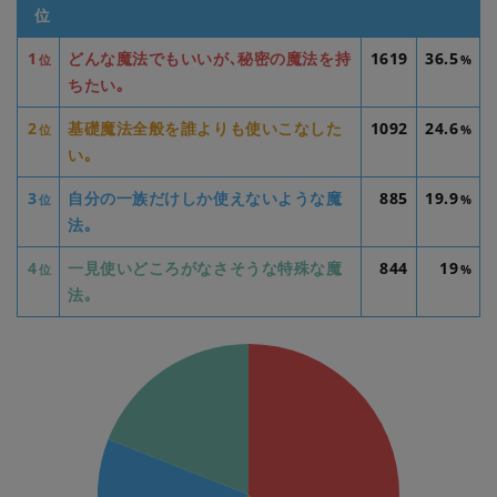
位
1
どんな魔法でもいいが､秘密の魔法を持
1619
36.5
位
%
ちたい｡
2
基礎魔法全般を誰よりも使いこなした
1092
24.6
位
%
い｡
3
自分の一族だけしか使えないような魔
885
19.9
位
%
法｡
4
一見使いどころがなさそうな特殊な魔
844
19
位
%
法｡