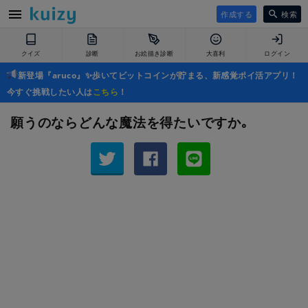
作成する
検索
クイズ
診断
お絵描き診断
大喜利
ログイン
新登場『aruco』✨歩いてビットコインが貯まる、新感覚ポイ活アプリ！
今すぐ挑戦したい人は
こちら
！
願うのならどんな魔法を得たいですか｡